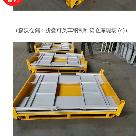
（
森沃仓储：折叠可叉车钢制料箱仓库现场
(4)）