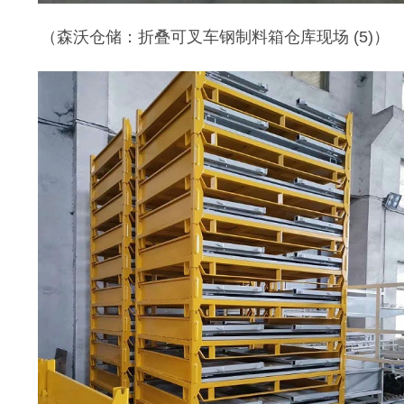
（
森沃仓储：折叠可叉车钢制料箱仓库现场
(5)）