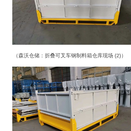
（
森沃仓储：折叠可叉车钢制料箱仓库现场
(2)）