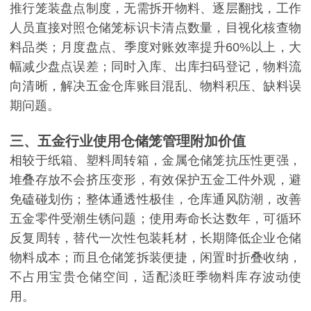
推行笼装盘点制度，无需拆开物料、逐层翻找，工作
人员直接对照仓储笼标识卡清点数量，目视化核查物
料品类；月度盘点、季度对账效率提升
60%以上，大
幅减少盘点误差；同时入库、出库扫码登记，物料流
向清晰，解决五金仓库账目混乱、物料积压、缺料误
期问题。
三、五金行业使用仓储笼管理附加价值
相较于纸箱、塑料周转箱，金属仓储笼抗压性更强，
堆叠存放不会挤压变形，有效保护五金工件外观，避
免磕碰划伤；整体通透性极佳，仓库通风防潮，改善
五金零件受潮生锈问题；使用寿命长达数年，可循环
反复周转，替代一次性包装耗材，长期降低企业仓储
物料成本；而且仓储笼拆装便捷，闲置时折叠收纳，
不占用宝贵仓储空间，适配淡旺季物料库存波动使
用。