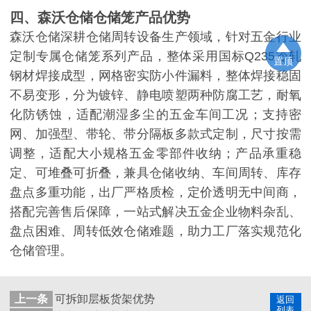
四、森沃仓储仓储笼产品优势
森沃仓储深耕仓储周转设备生产领域，针对五金行业
定制专属仓储笼系列产品，整体采用国标
Q235冷轧
置顶
钢材焊接成型，网格密实防小件漏料，整体焊接稳固
不易变形，分为镀锌、静电喷塑两种防腐工艺，耐氧
化防锈蚀，适配潮湿多尘的五金车间工况；支持密
网、加强型、带轮、带分隔板多款式定制，尺寸按需
调整，适配大小规格五金零部件收纳；产品承重稳
定、可堆叠可折叠，兼具仓储收纳、车间周转、库存
盘点多重功能，出厂严格质检，定价透明无中间商，
搭配完善售后保障，一站式解决五金企业物料杂乱、
盘点困难、周转低效仓储难题，助力工厂落实规范化
仓储管理。
上一条
可拆卸层板货架优势
返回
列表