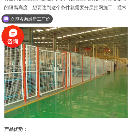
的隔离高度，想要达到这个条件就需要分层挂网施工，通常
在
2
层
-3
层。
立即咨询最新工厂价
产品优势
：