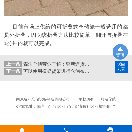
目前市场上供给的可折叠式仓储笼一般选用的都
是外折叠，因为该折叠方法比较简单，翻开与折叠在
1
分钟内
就可以完成。
置顶
上一条
森沃仓储带你了解：窄巷道货架的使用原理
返回
列表
下一条
可以使用横梁货架进行仓储布匹布料吗？
南京森沃仓储设备制造有限公司
版权所有
网站导航
公司地址：南京市江宁区江宁街道清修社区江横路88号