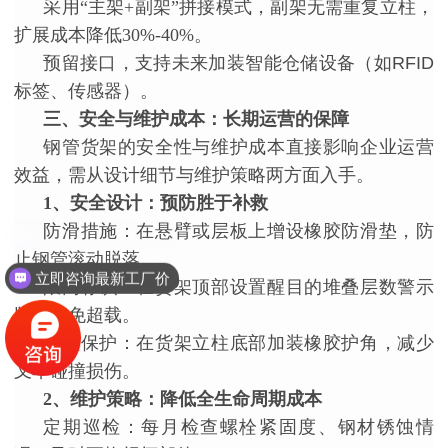
采用
“主架+副架”拼接模式，副架无需重复立柱，
扩展成本降低30%-40%。
预留接口，支持未来加装智能仓储设备（如
RFID
标签、传感器）。
三、安全与维护成本：长期运营的保障
钢管货架的安全性与维护成本直接影响企业运营
效益，需从设计细节与维护策略两方面入手。
1
、
安全设计：预防胜于补救
防滑措施：在悬臂或层板上增设橡胶防滑垫，防
止钢管滚动脱落。
立即咨询最新工厂价
限高标识：在货架顶部设置醒目的堆叠层数警示
牌，避免超载。
防撞保护：在货架立柱底部加装橡胶护角，减少
叉车碰撞损伤。
2
、
维护策略：降低全生命周期成本
定期巡检：每月检查螺栓紧固度、钢材锈蚀情