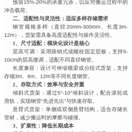
预留
15%-20%的承重冗余，以应对搬运过程中的
冲击载荷。
二、适配性与灵活性：适应多样存储需求
钢管规格多样（直径
20mm-300mm、长度3m-
12m），货架需具备高度适配性与操作灵活性。
1
、
尺寸适配：模块化设计是核心
层高可调：采用插销式或螺栓固定层板，支持
5-
10cm的层高微调，适配不同直径钢管。
长度兼容：设计可伸缩横梁或分段式货架，支持
存储
3m、6m、12m等不同长度钢管。
2
、
存取方式：效率与安全并重
倾斜式货架：通过
5°-10°倾斜设计，配合滚轮或
滑轨，实现钢管“先进先出”与快速存取。
悬臂式货架：单侧或双侧悬臂结构，适合存储长
管材，减少搬运时的摩擦与碰撞。
3
、
扩展性：降低长期成本