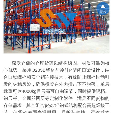
置顶
森沃仓储的仓库货架以结构稳固、材质可靠为核
心优势，采用
Q235B钢材与冷轧P型闭口梁设计，结
合自锁螺栓和安全销连接技术，有效防止螺栓松动引
发的失稳风险，确保横梁在外力撞击下不脱落，单层
载重可达4000kg且层高可自由调节，同时提供隔档、
钢层板、金属丝网层等定制化附件，满足不同货物的
存储需求，其全组合货架/轻钢式结构配合高超焊接工
艺，使货架表面光滑耐用，且拆装便捷、运输成本