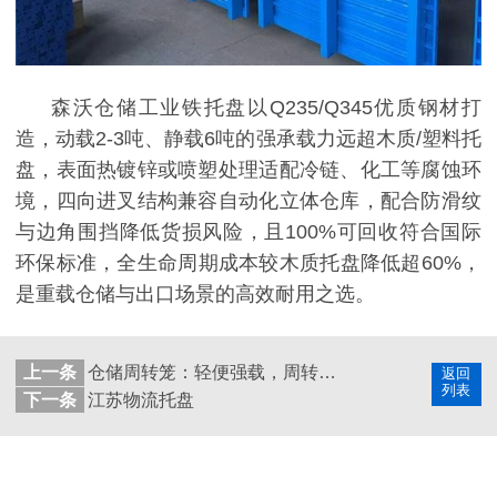
森沃仓储工业铁托盘以
Q235/Q345优质钢材打
造，动载2-3吨、静载6吨的强承载力远超木质/塑料托
盘，表面热镀锌或喷塑处理适配冷链、化工等腐蚀环
境，四向进叉结构兼容自动化立体仓库，配合防滑纹
与边角围挡降低货损风险，且100%可回收符合国际
环保标准，全生命周期成本较木质托盘降低超60%，
是重载仓储与出口场景的高效耐用之选。
上一条
仓储周转笼：轻便强载，周转利器
返回
列表
下一条
江苏物流托盘