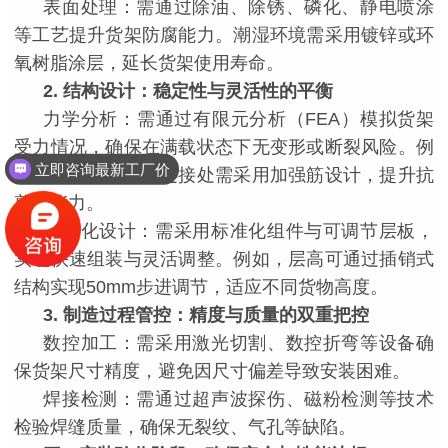
表面处理：需通过除油、除锈、磷化、静电喷涂
等工艺提升货架防腐能力。潮湿环境需采用镀锌或环
氧树脂涂层，延长货架使用寿命。
2. 结构设计：稳定性与灵活性的平衡
力学分析：需通过有限元分析（
FEA）模拟货架
受力情况，确保在满载状态下无变形或断裂风险。例
立即咨询最新工厂价
如，横梁与立柱的连接处需采用加强筋设计，提升抗
立即咨询最新工厂价
剪切能力。
模块化设计：需采用标准化组件与可调节层板，
实现快速组装与灵活调整。例如，层高可通过插销式
结构实现
50mm步进调节，适应不同货物高度。
3. 制造过程管控：精度与质量的双重把控
数控加工：需采用激光切割、数控折弯等设备确
保货架尺寸精度，避免因尺寸偏差导致安装困难。
焊接检测：需通过超声波探伤、磁粉检测等技术
检验焊缝质量，确保无裂纹、气孔等缺陷。